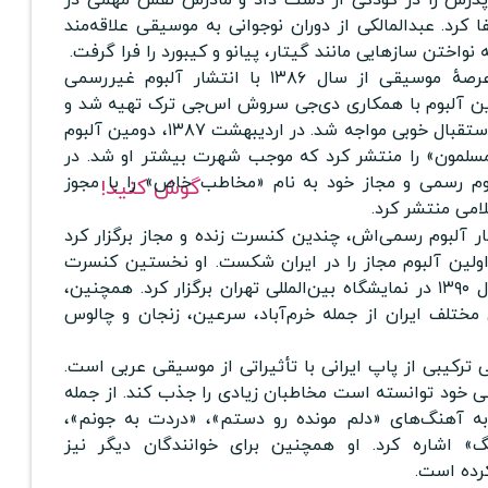
 کرد.
عبدالمالکی از دوران نوجوانی به موسیقی علاقه‌مند
واختن سازهایی مانند گیتار، پیانو و کیبورد را فرا گرفت.
فعالیت حرفه‌ای او در عرصهٔ موسیقی از سال ۱۳۸۶ با انتشار آلبوم غیررسمی
ین آلبوم با همکاری دی‌جی سروش اس‌جی ترک تهیه شد و
شامل ۸ قطعه بود که با استقبال خوبی مواجه شد. در اردیبهشت ۱۳۸۷، دومین آلبوم
مسلمون» را منتشر کرد که موجب شهرت بیشتر او شد. در
ین آلبوم رسمی و مجاز خود به نام «مخاطب خاص» را با مجوز
گوش کنید!
امی منتشر کرد.
ر آلبوم رسمی‌اش، چندین کنسرت زنده و مجاز برگزار کرد
اولین آلبوم مجاز را در ایران شکست. او نخستین کنسرت
رسمی‌اش را در اواخر سال ۱۳۹۰ در نمایشگاه بین‌المللی تهران برگزار کرد. همچنین،
ختلف ایران از جمله خرم‌آباد، سرعین، زنجان و چالوس
رکیبی از پاپ ایرانی با تأثیراتی از موسیقی عربی است.
ی خود توانسته است مخاطبان زیادی را جذب کند. از جمله
 به آهنگ‌های «دلم مونده رو دستم»، «دردت به جونم»،
اشاره کرد. او همچنین برای خوانندگان دیگر نیز
رده است.