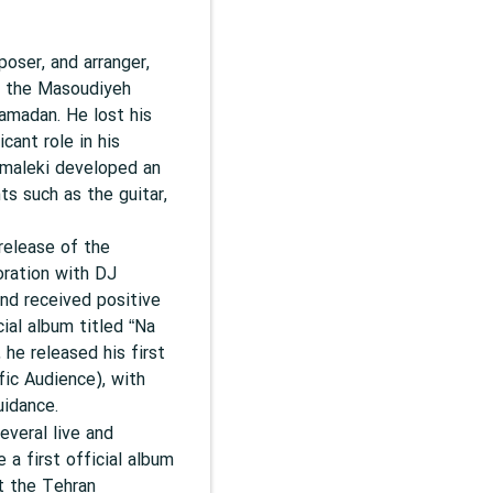
poser, and arranger,
n the Masoudiyeh
amadan. He lost his
cant role in his
lmaleki developed an
ts such as the guitar,
release of the
oration with DJ
nd received positive
ial album titled “Na
 he released his first
fic Audience), with
uidance.
everal live and
 a first official album
at the Tehran