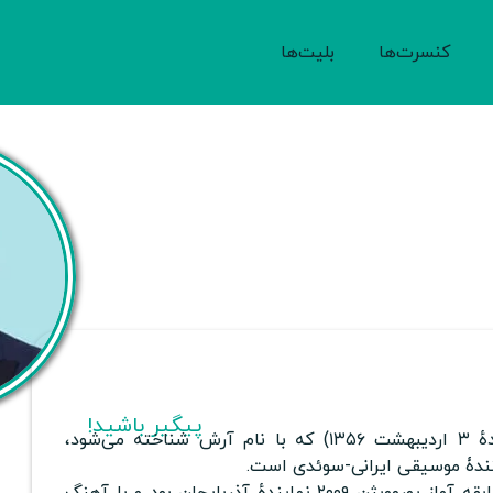
کنسرت‌ها
بلیت‌ها
پیگیر باشید!
(زادهٔ ۳ اردیبهشت ۱۳۵۶) که با نام آرش شناخته می‌شود،
کنندۀ موسیقی ایرانی-سوئدی است.
او به همراه آیسل در مسابقه آواز یوروویژن ۲۰۰۹ نمایندهٔ آذربایجان بود و با آهنگ