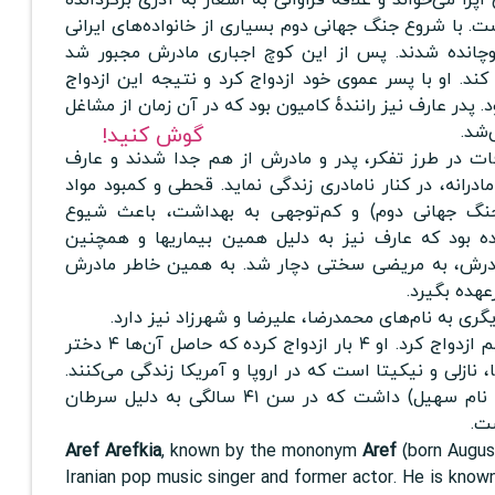
ت. با شروع جنگ جهانی دوم بسیاری از خانواده‌های ایرانی
وچانده شدند. پس از این کوچ اجباری مادرش مجبور شد
 کند. او با پسر عموی خود ازدواج کرد و نتیجه این ازدواج
. پدر عارف نیز رانندهٔ کامیون بود که در آن زمان از مشاغل
شد.
گوش کنید!
فات در طرز تفکر، پدر و مادرش از هم جدا شدند و عارف
درانه، در کنار نامادری زندگی نماید. قحطی و کمبود مواد
جنگ جهانی دوم) و کم‌توجهی به بهداشت، باعث شیوع
ده بود که عارف نیز به دلیل همین بیماریها و همچنین
ادرش، به مریضی سختی دچار شد. به همین خاطر مادرش
هده بگیرد.
گری به نام‌های محمدرضا، علیرضا و شهرزاد نیز دارد.
عارف قبل از دریافت دیپلم ازدواج کرد. او ۴ بار ازدواج کرده که حاصل آن‌ها ۴ دختر
، نازلی و نیکیتا است که در اروپا و آمریکا زندگی می‌کنند.
او همچنین یک پسر (به نام سهیل) داشت که در سن ۴۱ سالگی به دلیل سرطان
ت.
Aref Arefkia
, known by the mononym
Aref
(born August
Iranian pop music singer and former actor.
He is know