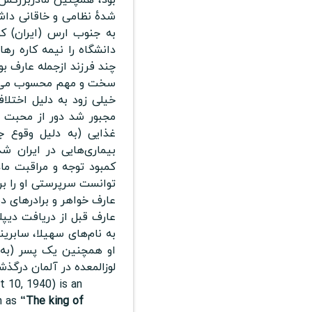
شدهٔ نظامی و خاقانی داش
به جنوب ارس (ایران) ک
دانشگاه را نیمه کاره رها
چند فرزند ازجمله عارف بود
سخت و مهم محسوب می‌
خیلی زود به دلیل اختلا
مجبور شد دور از محبت ما
غذایی (به دلیل وقوع 
بیماری‌هایی در ایران ش
کمبود توجه و مراقبت م
توانست سرپرستی او را برع
عارف خواهر و برادرهای دی
به نام‌های سهیلا، سابرینا
لوزالمعده در آلمان درگذش
 10, 1940) is an
n as
“The king of