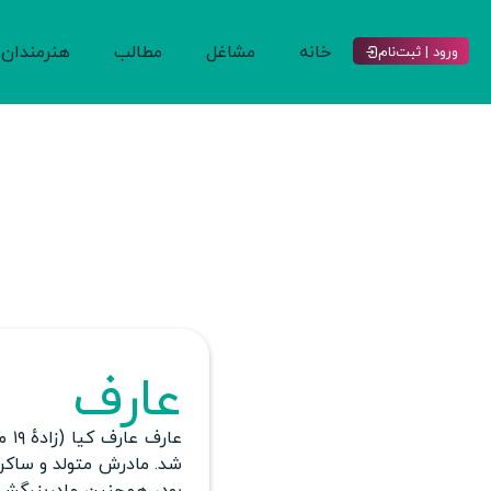
خانه
مشاغل
مطالب
هنرمندان
ورود | ثبت‌نام
عارف
عارف عارف کیا (زادهٔ ۱۹ مرداد ۱۳۱۹)
شد. مادرش متولد و ساکن ب
بود، همچنین مادربزرگش اُ