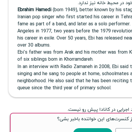
د در محیط خانه نیز ندارد.
Ebrahim Hamedi
(born 1949), better known by his st
Iranian pop singer who first started his career in Tehra
fame as part of a band, and later as a solo performe
Angeles in 1977, two years before the 1979 revolution
his career in exile. Over 50 years, Ebi has released ne
over 30 albums.
Ebi’s father was from Arak and his mother was from Ka
of six siblings born in Khorramdareh.
In an interview with Radio Zamaneh in 2008, Ebi said 
singing and he sang to people at home, schoolmates an
neighborhood. He also said that he has been reciting 
queue since the third year of primary school.
 اجرایی در کانادا پیش رو نیست.
ز کنسرت‌های این خواننده باخبر بشی؟