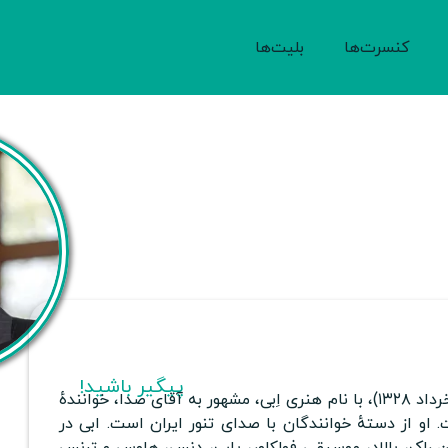
کنسرت‌ها
بلیت‌ها
پیگیر باشید!
(زادهٔ ۲۹ خرداد ۱۳۲۸)، با نام هنری اِبی، مشهور به آقای صدا، خوانندهٔ
او از دستهٔ خوانندگان با صدای تنور ایران است. ابی در
راک، بالاد، موسیقی فولکلور، پاپ، دنس، هاوس و ترنس