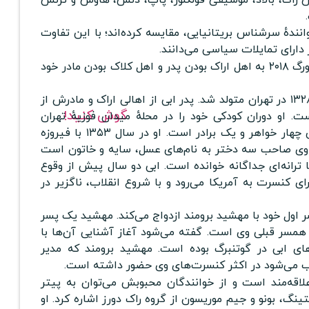
وانندهٔ سرشناس بریتانیایی، مقایسه کرده‌اند؛ با این تفاوت
 دارای تمایلات سیاسی می‌دانند.
ابی در کنسرت سن پترزبورگ ۲۰۱۸ به اهل اراک بودن پدر و اهل کلاک بودن مادر خود
ابراهیم حامدی در سال ۱۳۲۸ در تهران متولد شد. پدر ابی از اهالی اراک و مادرش از
گوش کنید!
. او دوران کودکی خود را در محلهٔ میدان فوزیهٔ تهران
سپری کرده است و دارای چهار خواهر و یک برادر است. او در سال ۱۳۵۳ با فیروزه
ز وی صاحب سه دختر به نام‌های عسل، سایه و خاتون است
ا ترانه‌ای جداگانه خوانده است. ابی دو سال پیش از وقوع
رای کنسرت به آمریکا می‌رود و با شروع انقلاب، ناگزیر در
 اول خود با مهشید برومند ازدواج می‌کند. مهشید یک پسر
 همسر قبلی وی است. گفته می‌شود آغاز آشنایی آن‌ها با
های ابی در گوتنبرگ بوده است. مهشید برومند که مدیر
وب می‌شود در اکثر کنسرت‌های وی حضور داشته است.
لاقه‌مند است و از خوانندگان محبوبش می‌توان به پیتر
ینگ، بونو و جیم موریسون از گروه راک دورز اشاره کرد. او