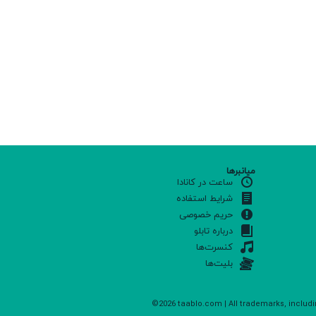
میانبرها
ساعت در کانادا
شرایط استفاده
حریم خصوصی
درباره تابلو
کنسرت‌ها
بلیت‌ها
©2026 taablo.com | All trademarks, includi