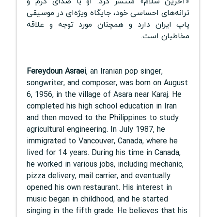
«آخرین سلام» منتشر کرد. او با صدای گرم و
ترانه‌های احساسی خود، جایگاه ویژه‌ای در موسیقی
پاپ ایران دارد و همچنان مورد توجه و علاقه
مخاطبان است.
Fereydoun Asraei
, an Iranian pop singer,
songwriter, and composer, was born on August
6, 1956, in the village of Asara near Karaj. He
completed his high school education in Iran
and then moved to the Philippines to study
agricultural engineering. In July 1987, he
immigrated to Vancouver, Canada, where he
lived for 14 years. During his time in Canada,
he worked in various jobs, including mechanic,
pizza delivery, mail carrier, and eventually
opened his own restaurant. His interest in
music began in childhood, and he started
singing in the fifth grade. He believes that his