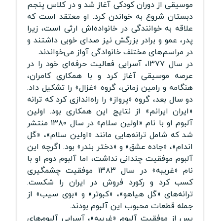
موسیقی از دوران کودکی آغاز شد و در کلاس پنجم
دبستان شروع به خواندن کرد. او معتقد است که
علاقه به خوانندگی در خانواده‌اش ارثی است، زیرا
پدر، عمو و برادر بزرگش نیز صدای خوبی داشتند و
در مراسم‌های مختلف خانوادگی آواز می‌خواندند.
در سال ۱۳۷۷، آسرایی فعالیت حرفه‌ای خود را در
عرصه موسیقی آغاز کرد و با همکاری کامران،
هنگامه و رامین زمانی، گروه «غزال» را تشکیل داد.
دو سال بعد، گروه «پرواز» را راه‌اندازی کرد که ترانه
«ایران ایرانم» از نتایج این همکاری بود. اولین
آلبوم او با نام «اولین سلام» در سال ۱۳۸۰ منتشر
شد که شامل ترانه‌هایی مانند «اولین سلام»، «گل
اندام»، «جاده عشق» و «دختر بندر» بود. اگرچه این
آلبوم موفقیت چندانی نداشت، اما آلبوم دوم او با
نام «غریبه» در سال ۱۳۸۳ موفقیت چشمگیری
کسب کرد و رکورد فروش در ایران را شکست.
ترانه‌های «گل هیاهو»، «کبوتر» و «بوی سیب» از
جمله قطعات محبوب این آلبوم بودند.
پس از موفقیت آلبوم «غریبه»، آسرایی آلبوم‌های