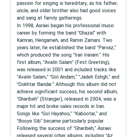
passion for singing is hereditary, as his father,
uncle, and older brother also had good voices
and sang at family gatherings.
In 1998, Asraei began his professional music
career by forming the band “Ghazal” with
Kamran, Hengameh, and Ramin Zamani. Two
years later, he established the band “Parvaz,”
which produced the song “Iran Iranam.” His
first album, “Avalin Salam” (First Greeting),
was released in 2001 and included tracks like
“Avalin Salam,” “Gol Andam,” “Jadeh Eshgh,” and
“Dokhtar Bandar.” Although this album did not
achieve significant success, his second album,
“Gharibeh” (Stranger), released in 2004, was a
major hit and broke sales records in Iran.
Songs like “Gol Hayahoo,” “Kabootar,” and
“Booye Sib” became particularly popular.
Following the success of “Gharibeh,” Asraei
released several other albums, including “Az