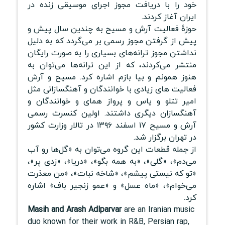
خود را با دریافت مجوز اجرای موسیقی زنده در
ایران آغاز کردند.
حوزهٔ فعالیت آرش و مسیح به چندین سال پیش و
پیش از گرفتن مجوز رسمی بر می‌گردد که به دلیل
نداشتن مجوز ترانه‌های بسیاری را به صورت رایگان
منتشر می‌کردند، که از این ترانه‌ها می‌توان به
هنوز همونم و بیا بازم اشاره کرد. مسیح و آرش
فعالیت های زیادی با خوانندگان و آهنگسازانی مثل
امیر تتلو و یاس و پرواز همای و خوانندگان و
آهنگسازان دیگری داشتند. اولین کنسرت رسمی
آرش و مسیح ۱۷ اسفند ۱۳۹۶ در تالار وزارت کشور
در تهران برگزار شد.
از جمله قطعات این گروه می‌توان به «گل‌ها رو آب
می‌دم»، «گلی»، «به همه بگو»، «دریا»، «زدی پر»،
«تو که نیستی پیشم»، «شاخه نبات»، «من معذرت
می‌خوام»، «ماه عسل» و «عمو زنجیر باف» اشاره
کرد.
Masih and Arash Adlparvar
are an Iranian music
duo known for their work in R&B, Persian rap,