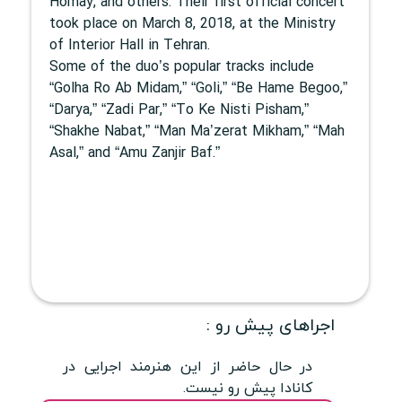
Homay, and others. Their first official concert
took place on March 8, 2018, at the Ministry
of Interior Hall in Tehran.
Some of the duo’s popular tracks include
“Golha Ro Ab Midam,” “Goli,” “Be Hame Begoo,”
“Darya,” “Zadi Par,” “To Ke Nisti Pisham,”
“Shakhe Nabat,” “Man Ma’zerat Mikham,” “Mah
Asal,” and “Amu Zanjir Baf.”
اجراهای پیش رو :
در حال حاضر از این هنرمند اجرایی در
کانادا پیش رو نیست.