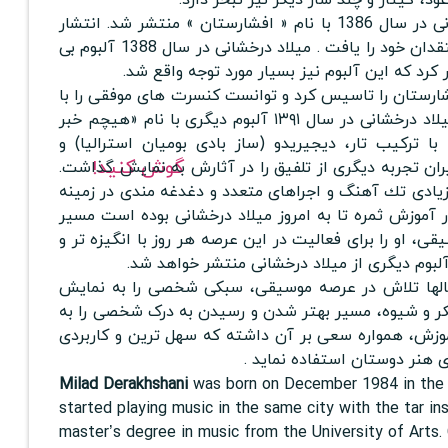
اولین آلبوم میلاد درخشانی در سال 1386 با نام « افشارستان » منتشر شد. انتشار
این آلبوم طرفداران و منتقدان خود را یافت . میلاد درخشانی در سال 1388 آلبوم بی
رد که این آلبوم نیز بسیار مورد توجه واقع شد.
1390 گروه افشارستان را تاسیس کرد و توانست کنسرت های موفقی را با
این گروه اجرا نماید. از میلاد درخشانی در سال ۱۳۹۱ آلبوم دیگری با نام «هیچم خبر
 ترکیب تار، دیجیریدو (ساز بادی بومیان استرالیا) و
گوش کنید!
ران تجربه دیگری از تلفیق را در آثارش به نمایش گذاشت.
 تعداد زيادى تك آهنگ و اجراهاى متعدد و دغدغه مندى در زمينه
آموزش ثمره تا به امروز ميلاد درخشانى بوده است مسير
، او را براى فعاليت در اين عرصه هر روز با انگيزه تر و
آلبوم ديگرى از ميلاد درخشانى منتشر خواهد شد.
الها تلاش در عرصه موسیقی، سبکی شخصی را به نمایش
ر و شیوه، مسیر بهتر شدن و رسیدن به درک شخصی را به
آموزش، همواره سعی بر آن داشته که سهل ترین و کاربردی
 هنر دوستان استفاده نماید .
Milad Derakhshani
was born on December 1984 in the c
started playing music in the same city with the tar i
master’s degree in music from the University of Arts.