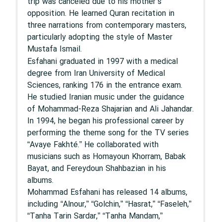
trip was canceled due to his mother’s
opposition. He learned Quran recitation in
three narrations from contemporary masters,
particularly adopting the style of Master
Mustafa Ismail.
Esfahani graduated in 1997 with a medical
degree from Iran University of Medical
Sciences, ranking 176 in the entrance exam.
He studied Iranian music under the guidance
of Mohammad-Reza Shajarian and Ali Jahandar.
In 1994, he began his professional career by
performing the theme song for the TV series
“Avaye Fakhté.” He collaborated with
musicians such as Homayoun Khorram, Babak
Bayat, and Fereydoun Shahbazian in his
albums.
Mohammad Esfahani has released 14 albums,
including “Alnour,” “Golchin,” “Hasrat,” “Faseleh,”
“Tanha Tarin Sardar,” “Tanha Mandam,”