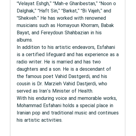
“Velayat Eshgh,” “Mah-e Gharibestan,” “Noon o
Dalghak,” “Haft Sin,” “Barkat,” “Bi Vajeh,” and
“Shekveh.” He has worked with renowned
musicians such as Homayoun Khorram, Babak
Bayat, and Fereydoun Shahbazian in his
albums.
In addition to his artistic endeavors, Esfahani
is a certified lifeguard and has experience as a
radio writer. He is married and has two
daughters and a son. He is a descendant of
the famous poet Vahid Dastgerdi, and his
cousin is Dr. Marzieh Vahid Dastjerdi, who
served as Iran’s Minister of Health.
With his enduring voice and memorable works,
Mohammad Esfahani holds a special place in
Iranian pop and traditional music and continues
his artistic activities.