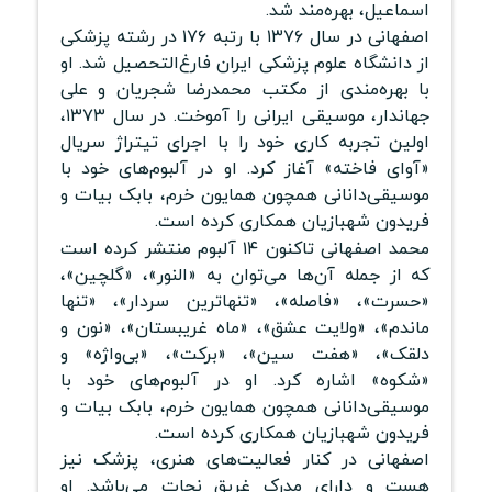
اسماعیل، بهره‌مند شد.
اصفهانی در سال ۱۳۷۶ با رتبه ۱۷۶ در رشته پزشکی
از دانشگاه علوم پزشکی ایران فارغ‌التحصیل شد. او
با بهره‌مندی از مکتب محمدرضا شجریان و علی
جهاندار، موسیقی ایرانی را آموخت. در سال ۱۳۷۳،
اولین تجربه کاری خود را با اجرای تیتراژ سریال
«آوای فاخته» آغاز کرد. او در آلبوم‌های خود با
موسیقی‌دانانی همچون همایون خرم، بابک بیات و
فریدون شهبازیان همکاری کرده است.
محمد اصفهانی تاکنون ۱۴ آلبوم منتشر کرده است
که از جمله آن‌ها می‌توان به «النور»، «گلچین»،
«حسرت»، «فاصله»، «تنهاترین سردار»، «تنها
ماندم»، «ولایت عشق»، «ماه غریبستان»، «نون و
دلقک»، «هفت سین»، «برکت»، «بی‌واژه» و
«شکوه» اشاره کرد. او در آلبوم‌های خود با
موسیقی‌دانانی همچون همایون خرم، بابک بیات و
فریدون شهبازیان همکاری کرده است.
اصفهانی در کنار فعالیت‌های هنری، پزشک نیز
هست و دارای مدرک غریق نجات می‌باشد. او