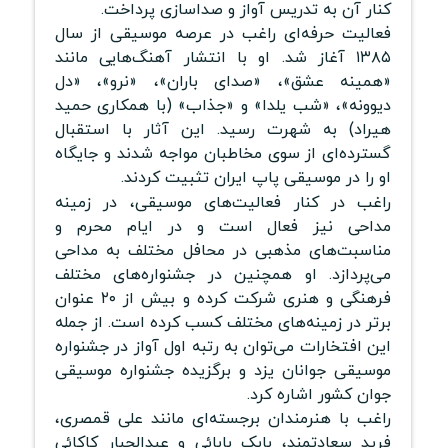
کنار آن به تدریس آواز و صداسازی پرداخت.
فعالیت حرفه‌ای راغب در عرصه موسیقی از سال
۱۳۸۵ آغاز شد. او با انتشار آهنگ‌هایی مانند
«همینه عشق»، «صدای باران»، «نرو»، «دل
دیوونه»، «شب یلدا» و «جذاب» (با همکاری حمید
هیراد) به شهرت رسید. این آثار با استقبال
گسترده‌ای از سوی مخاطبان مواجه شدند و جایگاه
او را در موسیقی پاپ ایران تثبیت کردند.
راغب در کنار فعالیت‌های موسیقی، در زمینه
مداحی نیز فعال است و در ایام محرم و
مناسبت‌های مذهبی در محافل مختلف به مداحی
می‌پردازد. او همچنین در جشنواره‌های مختلف
فرهنگی و هنری شرکت کرده و بیش از ۲۰ عنوان
برتر در زمینه‌های مختلف کسب کرده است. از جمله
این افتخارات می‌توان به رتبه اول آواز در جشنواره
موسیقی جوانان یزد و برگزیده جشنواره موسیقی
جوان کشور اشاره کرد.
راغب با هنرمندان برجسته‌ای مانند علی قمصری،
فرید سعادتمند، بابک بابائی و عبدالجبار کاکائی