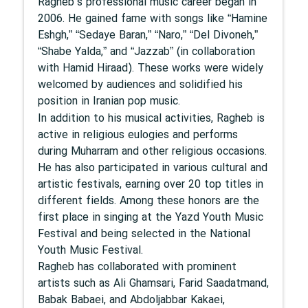
Ragheb’s professional music career began in
2006. He gained fame with songs like “Hamine
Eshgh,” “Sedaye Baran,” “Naro,” “Del Divoneh,”
“Shabe Yalda,” and “Jazzab” (in collaboration
with Hamid Hiraad). These works were widely
welcomed by audiences and solidified his
position in Iranian pop music.
In addition to his musical activities, Ragheb is
active in religious eulogies and performs
during Muharram and other religious occasions.
He has also participated in various cultural and
artistic festivals, earning over 20 top titles in
different fields. Among these honors are the
first place in singing at the Yazd Youth Music
Festival and being selected in the National
Youth Music Festival.
Ragheb has collaborated with prominent
artists such as Ali Ghamsari, Farid Saadatmand,
Babak Babaei, and Abdoljabbar Kakaei,