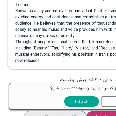
Tehran.
Known as a shy and introverted individual, Rastak tra
exuding energy and confidence, and establishes a stro
audience. He believes that the presence of thousand
solely to hear his music and voice provides him with
eliminates any stress or anxiety.
Throughout his professional career, Rastak has releas
including “Beauty,” “Fan,” “Hard,” “Visitor,” and “Reclus
musical endeavors, solidifying his position in Iran’s p
new releases.
 اجرایی در کانادا پیش رو نیست.
ز کنسرت‌های این خواننده باخبر بشی؟
خبرم کن!