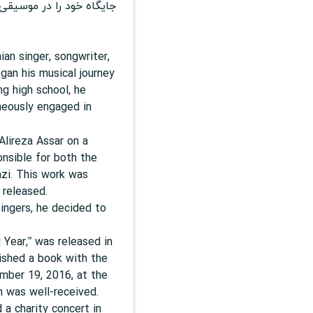
جایگاه خود را در موسیقی
nian singer, songwriter,
gan his musical journey
ng high school, he
neously engaged in
 Alireza Assar on a
onsible for both the
azi. This work was
 released.
ingers, he decided to
 Year,” was released in
lished a book with the
ember 19, 2016, at the
h was well-received.
 a charity concert in