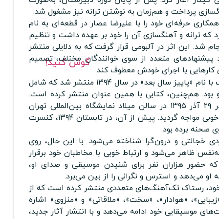
ازی پرداخت و هم‌زمان به نوشتن ترانه نیز مشغول شد.
اولین همکاری حرفه‌ای خود را با علیرضا عصار در قطعه‌ای به نام
د که ترانه و آهنگسازی آن را خود بر عهده داشت و تنظیم
م شد. این اثر در آلبومی قرار گرفت که به دلایلی منتشر
د پیشنهادهای متعدد از سوی خوانندگان مختلف، تصمیم
گوش کنید!
ی کارهایی با اجرای خودش معطوف کند.
اولین آلبوم رسمی رستاک با نام «پاییز سال بعد» در سال ۱۳۹۴ منتشر شد که شامل
او بود. هم‌چنین، کتابی با همین عنوان منتشر کرده است.
اولین کنسرت بزرگ او در ۲۹ آذر ۱۳۹۵ در سالن میلاد نمایشگاه بین‌المللی تهران
برگزار شد که با استقبال خوبی مواجه گردید. پیش از آن، در تابستان ۱۳۹۴، کنسرت
وی صحنه برده بود.
دی خجالتی و درون‌گرا شناخته می‌شود. با این حال، روی
ه‌نفس ظاهر می‌شود و ارتباط خوبی با مخاطبان خود برقرار
که حضور هزاران نفر برای شنیدن موسیقی و صدای او،
 او می‌دهد و استرس و نگرانی را از بین می‌برد.
خود، رستاک تک‌آهنگ‌های متعددی منتشر کرده است که از
زیبایی»، «هوادار»، «سخت»، «ملاقاتی» و «منزوی» اشاره
‌های موسیقایی خود ادامه می‌دهد و با انتشار آثار جدید،