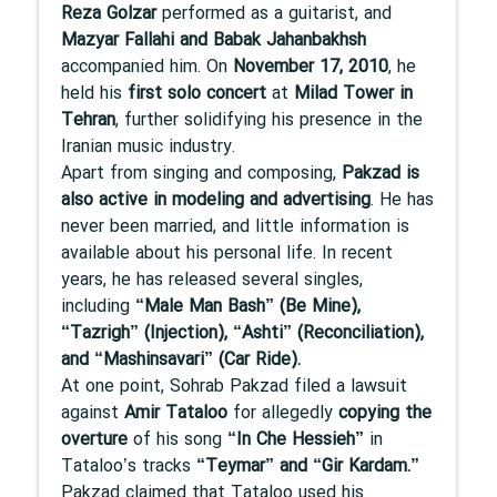
Reza Golzar
performed as a guitarist, and
Mazyar Fallahi and Babak Jahanbakhsh
accompanied him. On
November 17, 2010
, he
held his
first solo concert
at
Milad Tower in
Tehran
, further solidifying his presence in the
Iranian music industry.
Apart from singing and composing,
Pakzad is
also active in modeling and advertising
. He has
never been married, and little information is
available about his personal life. In recent
years, he has released several singles,
including
“Male Man Bash” (Be Mine),
“Tazrigh” (Injection), “Ashti” (Reconciliation),
and “Mashinsavari” (Car Ride).
At one point, Sohrab Pakzad filed a lawsuit
against
Amir Tataloo
for allegedly
copying the
overture
of his song
“In Che Hessieh”
in
Tataloo’s tracks
“Teymar” and “Gir Kardam.”
Pakzad claimed that Tataloo used his