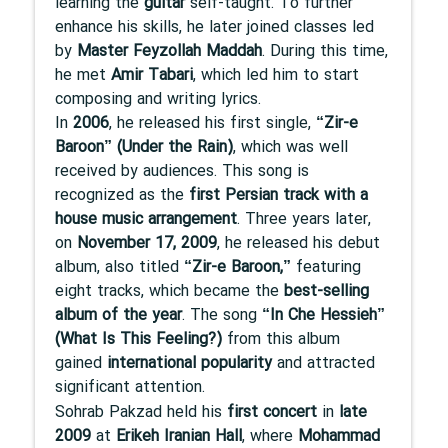
learning the
guitar
self-taught. To further
enhance his skills, he later joined classes led
by
Master Feyzollah Maddah
. During this time,
he met
Amir Tabari
, which led him to start
composing and writing lyrics.
In
2006
, he released his first single,
“Zir-e
Baroon” (Under the Rain)
, which was well
received by audiences. This song is
recognized as the
first Persian track with a
house music arrangement
. Three years later,
on
November 17, 2009
, he released his debut
album, also titled
“Zir-e Baroon,”
featuring
eight tracks, which became the
best-selling
album of the year
. The song
“In Che Hessieh”
(What Is This Feeling?)
from this album
gained
international popularity
and attracted
significant attention.
Sohrab Pakzad held his
first concert
in
late
2009
at
Erikeh Iranian Hall
, where
Mohammad