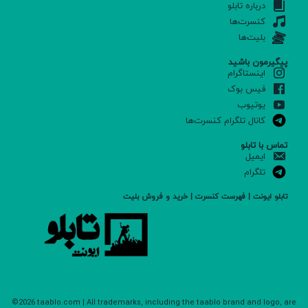
درباره تابلو
کنسرت‌ها
بلیت‌ها
پیگیرمون باشید
اینستاگرام
فیس بوک
یوتیوب
کانال تلگرام کنسرت‌ها
تماس با تابلو
ایمیل
تلگرام
تابلو ایونت | فهرست کنسرت | خرید و فروش بلیت
©2026 taablo.com | All trademarks, including the taablo brand and logo, are