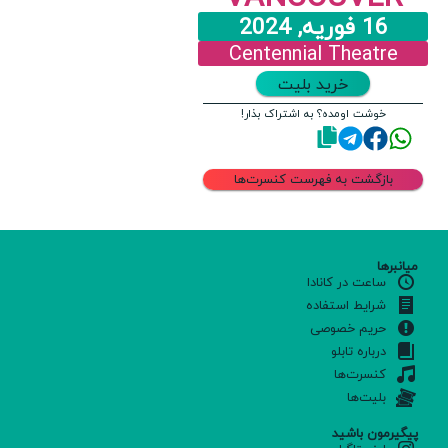
16 فوریه, 2024
Centennial Theatre
خرید بلیت
خوشت اومده؟ به اشتراک بذار!
بازگشت به فهرست کنسرت‌ها
میانبرها
ساعت در کانادا
شرایط استفاده
حریم خصوصی
درباره تابلو
کنسرت‌ها
بلیت‌ها
پیگیرمون باشید