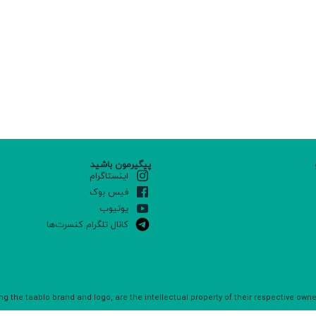
پیگیرمون باشید
اینستاگرام
فیس بوک
یوتیوب
کانال تلگرام کنسرت‌ها
ng the taablo brand and logo, are the intellectual property of their respective own