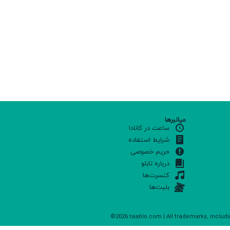
میانبرها
ساعت در کانادا
شرایط استفاده
حریم خصوصی
درباره تابلو
کنسرت‌ها
بلیت‌ها
©2026 taablo.com | All trademarks, includi