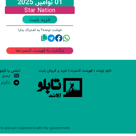
01 نوامبر, 2025
Star Nation
خرید بلیت
خوشت اومده؟ به اشتراک بذار!
بازگشت به فهرست کنسرت‌ها
تماس با تابلو
تابلو ایونت | فهرست کنسرت | خرید و فروش بلیت
ایمیل
تلگرام
ers and are registered with the government.