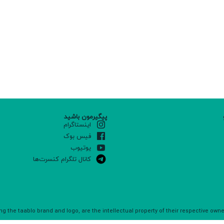
پیگیرمون باشید
اینستاگرام
فیس بوک
یوتیوب
کانال تلگرام کنسرت‌ها
ng the taablo brand and logo, are the intellectual property of their respective own