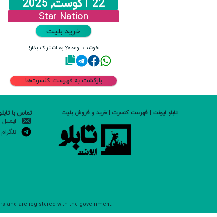
22 آگوست, 2025
Star Nation
خرید بلیت
خوشت اومده؟ به اشتراک بذار!
بازگشت به فهرست کنسرت‌ها
تماس با تابلو
تابلو ایونت | فهرست کنسرت | خرید و فروش بلیت
ایمیل
تلگرام
ers and are registered with the government.