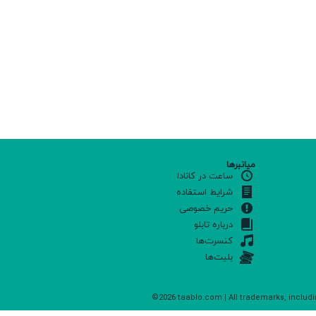
میانبرها
ساعت در کانادا
شرایط استفاده
حریم خصوصی
درباره تابلو
کنسرت‌ها
بلیت‌ها
©2026 taablo.com | All trademarks, includi