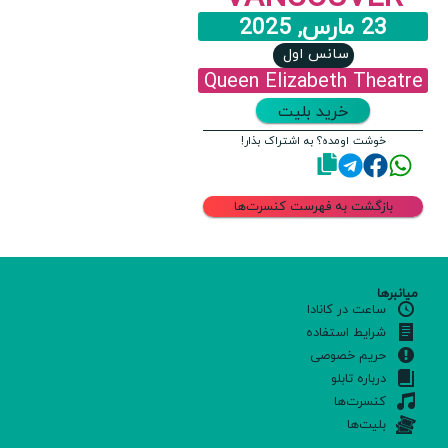
23 مارس, 2025
سانس اول
Queen Elizabeth Theatre
خرید بلیت
خوشت اومده؟ به اشتراک بذار!
بازگشت به فهرست کنسرت‌ها
میانبرها
ساعت در کانادا
شرایط استفاده
حریم خصوصی
درباره تابلو
کنسرت‌ها
بلیت‌ها