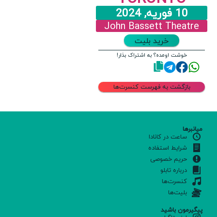
10 فوریه, 2024
John Bassett Theatre
خرید بلیت
خوشت اومده؟ به اشتراک بذار!
بازگشت به فهرست کنسرت‌ها
میانبرها
ساعت در کانادا
شرایط استفاده
حریم خصوصی
درباره تابلو
کنسرت‌ها
بلیت‌ها
پیگیرمون باشید