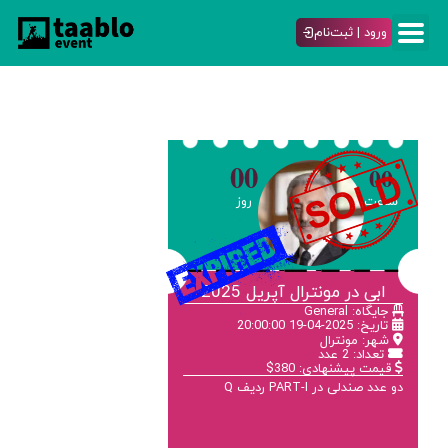
ورود | ثبت‌نام
00
00
ساعت
روز
ابی در مونترال آپریل 2025
جایگاه: General
تاریخ: 2025-04-19 20:00:00
شهر: مونترال
تعداد: 2 عدد
قیمت پیشنهادی: 380$
دو عدد صندلی در PART-I ردیف Q